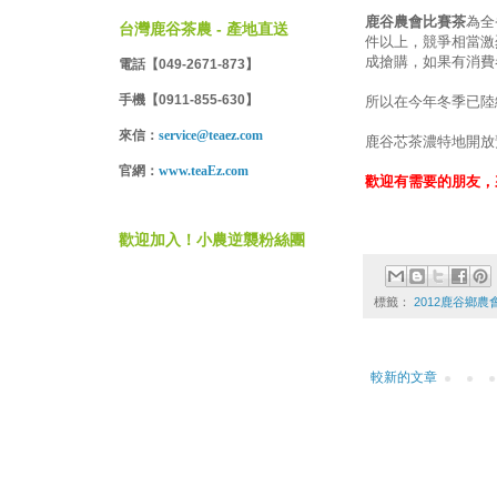
鹿谷農會比賽茶
為全
台灣鹿谷茶農 - 產地直送
件以上，競爭相當激
成搶購，如果有消費
電話【049-2671-873】
手機【0911-855-630】
所以在今年冬季已陸
來信：
service@teaez.com
鹿谷芯茶濃特地開放
官網：
www.teaEz.com
歡迎有需要的朋友，來電
歡迎加入！小農逆襲粉絲團
標籤：
2012鹿谷鄉農
較新的文章