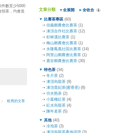
數至少5000
文章分類
▼
全展開
►
全收合
放領茶，均會造
▼
比賽茶專區
(60)
⇢
信義鄉農會比賽茶
(1)
！
⇢
凍頂合作社比賽茶
(12)
⇢
杉林溪比賽茶
(1)
⇢
梅山鄉農會比賽茶
(1)
⇢
永隆鳳凰社區比賽茶
(14)
⇢
阿里山鄉農會比賽茶
(1)
⇢
鹿谷鄉農會比賽茶
(30)
▼
特色茶
(34)
⇢
冬片茶
(2)
⇢
凍頂烏龍茶
(9)
⇢
凍頂貴妃茶(蜜香茶)
(8)
⇢
功夫熟茶
(2)
⇢
小葉種紅茶
(4)
較舊的文章
⇢
紅水烏龍茶
(4)
⇢
陳年老茶
(5)
▼
其他
(40)
⇢
冷泡茶
(3)
⇢
凍頂烏龍茶產地認證
(3)