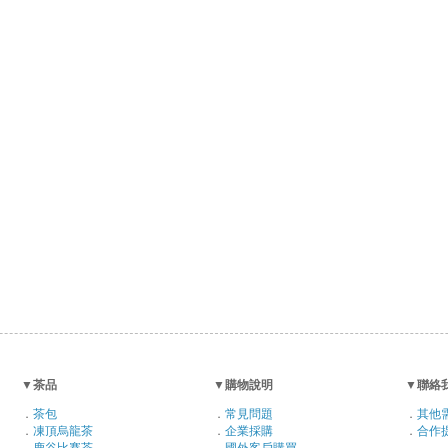
▼
茶品
▼
購物說明
▼
聯絡
．
茶包
．
常見問題
．
其他
．
凍頂烏龍茶
．
企業採購
．
合作