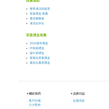
推薦連結
懷舊凍頂烏龍茶
茶葉禮盒 推薦
鹿谷鄉農會
凍頂合作社
茶葉禮盒推薦
2018過年禮盒
中秋節禮盒
端午節禮盒
客製化茶葉禮盒
鹿谷比賽茶禮盒
▼
關於我們
▼
品牌日誌
．
客戶評價
．
近期消息
．
六大堅持