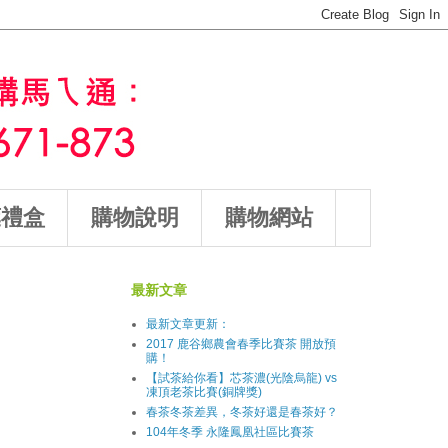
葉禮盒
購物說明
購物網站
最新文章
最新文章更新：
2017 鹿谷鄉農會春季比賽茶 開放預
購！
【試茶給你看】芯茶濃(光陰烏龍) vs
凍頂老茶比賽(銅牌獎)
春茶冬茶差異，冬茶好還是春茶好？
104年冬季 永隆鳳凰社區比賽茶