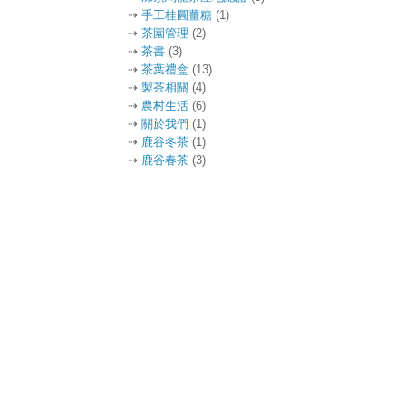
⇢
手工桂圓薑糖
(1)
⇢
茶園管理
(2)
⇢
茶書
(3)
⇢
茶葉禮盒
(13)
⇢
製茶相關
(4)
⇢
農村生活
(6)
⇢
關於我們
(1)
⇢
鹿谷冬茶
(1)
⇢
鹿谷春茶
(3)