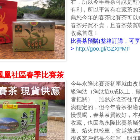
右，所以今年春茶可說是對
有利，所以平常有在藏茶的
薦您今年的春茶比賽茶可以
春茶好買不貴，且春茶茶質
收藏首選！
比賽茶預購(整箱訂購，可享
>
http://goo.gl/GZXPMF
永隆鳳凰社區春季比賽茶
今年永隆比賽茶初審就由改
級淘汰（淘汰近6成以上，
者把關），雖然永隆茶往年
滿穩定的，但今年春茶很適
慢慢喝，春茶茶質較好，本
收藏，也因為永隆比賽茶屬
重、焙火也較重，會越放越
很多客戶都是今年買，明年