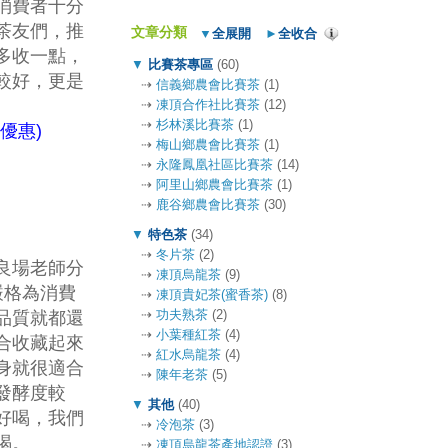
消費者十分
茶友們，推
文章分類
▼
全展開
►
全收合
多收一點，
▼
比賽茶專區
(60)
較好，更是
⇢
信義鄉農會比賽茶
(1)
⇢
凍頂合作社比賽茶
(12)
⇢
杉林溪比賽茶
(1)
優惠)
⇢
梅山鄉農會比賽茶
(1)
⇢
永隆鳳凰社區比賽茶
(14)
⇢
阿里山鄉農會比賽茶
(1)
⇢
鹿谷鄉農會比賽茶
(30)
▼
特色茶
(34)
⇢
冬片茶
(2)
良場老師分
⇢
凍頂烏龍茶
(9)
嚴格為消費
⇢
凍頂貴妃茶(蜜香茶)
(8)
⇢
功夫熟茶
(2)
品質就都還
⇢
小葉種紅茶
(4)
合收藏起來
⇢
紅水烏龍茶
(4)
身就很適合
⇢
陳年老茶
(5)
發酵度較
▼
其他
(40)
好喝，我們
⇢
冷泡茶
(3)
喝。
⇢
凍頂烏龍茶產地認證
(3)