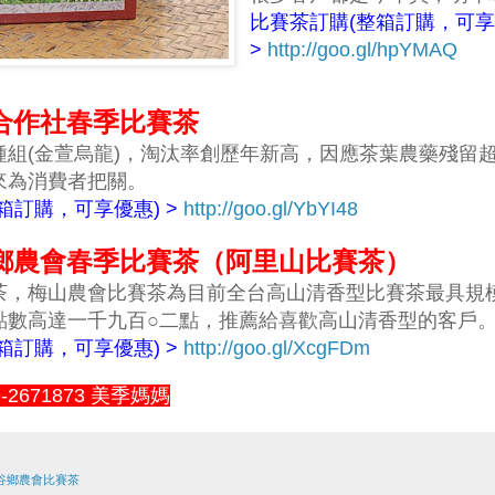
比賽茶訂購(整箱訂購，可享
>
http://goo.gl/hpYMAQ
凍頂合作社春季比賽茶
種組(金萱烏龍)，淘汰率創歷年新高，因應茶葉農藥殘留
來為消費者把關。
箱訂購，可享優惠) >
http://goo.gl/YbYI48
梅山鄉農會春季比賽茶（阿里山比賽茶）
茶，梅山農會比賽茶為目前全台高山清香型比賽茶最具規
點數高達一千九百○二點，推薦給喜歡高山清香型的客戶
箱訂購，可享優惠) >
http://goo.gl/XcgFDm
2671873 美季媽媽
谷鄉農會比賽茶