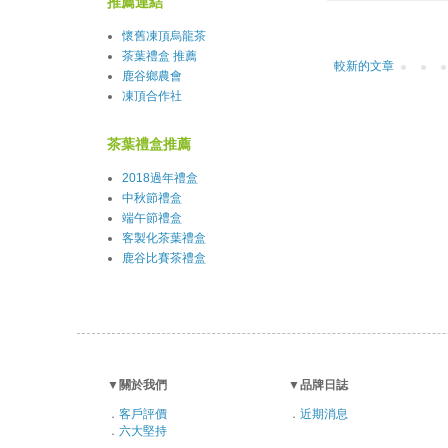
推薦連結
懷舊凍頂烏龍茶
茶葉禮盒 推薦
較新的文章
鹿谷鄉農會
凍頂合作社
茶葉禮盒推薦
2018過年禮盒
中秋節禮盒
端午節禮盒
客製化茶葉禮盒
鹿谷比賽茶禮盒
▼
關於我們
▼
品牌日誌
．
客戶評價
．
近期消息
．
六大堅持