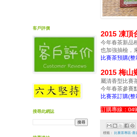
客戶評價
2015 
今年春茶新品
也加強抽檢，
比賽茶預購(整
2015 
屬清香型比賽
今年春茶參賽
比賽茶訂購(整
訂購專線：049-
搜尋此網誌
標籤：
比賽茶專區-鹿