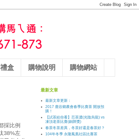
葉禮盒
購物說明
購物網站
最新文章
最新文章更新：
2017 鹿谷鄉農會春季比賽茶 開放預
購！
【試茶給你看】芯茶濃(光陰烏龍) vs
凍頂老茶比賽(銅牌獎)
都採比例
春茶冬茶差異，冬茶好還是春茶好？
38%左
104年冬季 永隆鳳凰社區比賽茶