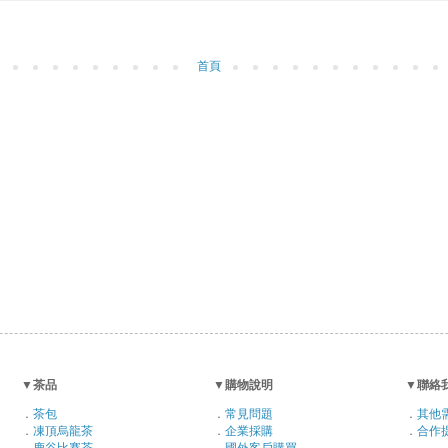
首頁
▼
茶品
▼
購物說明
▼
聯絡
．
茶包
．
常見問題
．
其他
．
凍頂烏龍茶
．
企業採購
．
合作