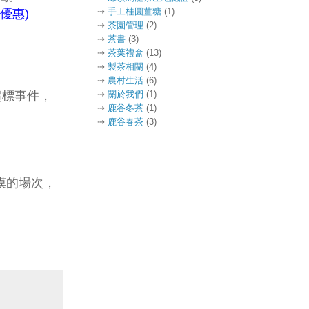
⇢
手工桂圓薑糖
(1)
優惠)
⇢
茶園管理
(2)
⇢
茶書
(3)
⇢
茶葉禮盒
(13)
⇢
製茶相關
(4)
⇢
農村生活
(6)
超標事件，
⇢
關於我們
(1)
⇢
鹿谷冬茶
(1)
⇢
鹿谷春茶
(3)
模的場次，
。