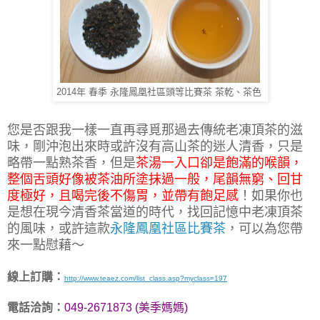
2014年 春季 永隆鳳凰社區頭等比賽茶 茶乾、茶色
您是否跟我一樣一直再尋覓那過去傳統老凍頂茶的滋
味，剛沖泡出來時或許沒有高山茶的迷人清香，只是
略帶一點熟茶香，但是
茶湯一入口卻是飽滿的喉韻，
整個舌頭好像被茶油所塗抹過一般，尾韻無窮、回甘
度極好，且喝完後不傷胃，並帶有飽足感
！如果你也
是想在現今清香茶當道的時代，找回記憶中老凍頂茶
的風味，或許這款
永隆鳳凰社區比賽茶
，可以為您帶
來一點慰藉～
線上訂購：
http://www.teaez.com/list_class.asp?myclass=197
電話洽詢：
049-2671873 (美季媽媽)