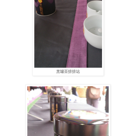
黑罐茶排排站