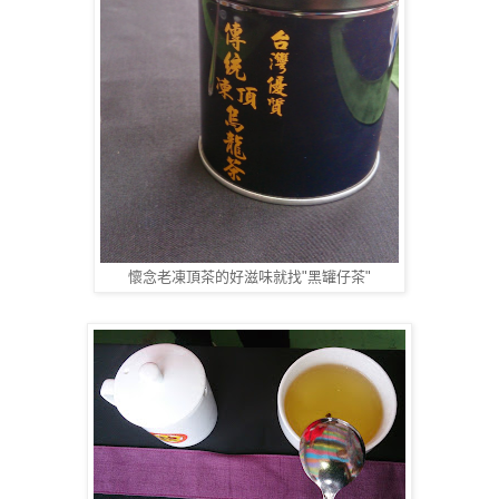
懷念老凍頂茶的好滋味就找"黑罐仔茶"