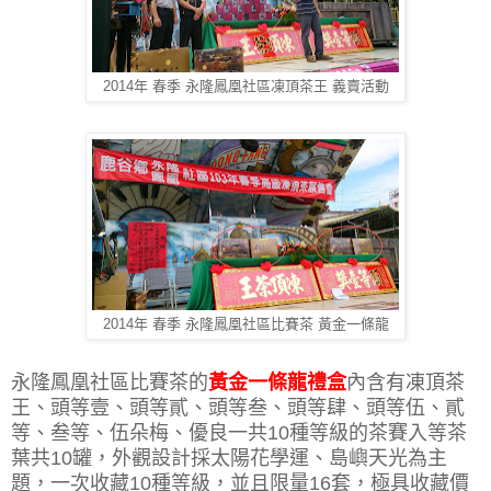
2014年 春季 永隆鳳凰社區凍頂茶王 義賣活動
2014年 春季 永隆鳳凰社區比賽茶 黃金一條龍
永隆鳳凰社區比賽茶的
黃金一條龍禮盒
內含有凍頂茶
王、頭等壹、頭等貳、頭等叁、頭等肆、頭等伍、貳
等、叁等、伍朵梅、優良一共10種等級的茶賽入等茶
葉共10罐，外觀設計採太陽花學運、島嶼天光為主
題，一次收藏10種等級，並且限量16套，極具收藏價