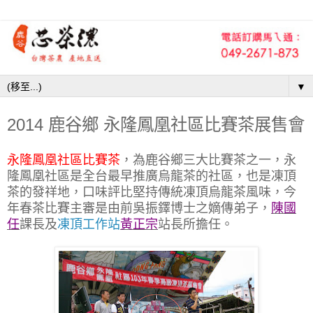
▼
2014 鹿谷鄉 永隆鳳凰社區比賽茶展售會
永隆鳳凰社區比賽茶
，為鹿谷鄉三大比賽茶之一，永
隆鳳凰社區是全台最早推廣烏龍茶的社區，也是凍頂
茶的發祥地，口味評比堅持傳統凍頂烏龍茶風味，今
年春茶比賽主審是由前吳振鐸博士之嫡傳弟子，
陳國
任
課長及
凍頂工作站
黃正宗
站長所擔任。