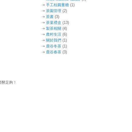
⇢
手工桂圓薑糖
(1)
⇢
茶園管理
(2)
⇢
茶書
(3)
⇢
茶葉禮盒
(13)
⇢
製茶相關
(4)
⇢
農村生活
(6)
⇢
關於我們
(1)
⇢
鹿谷冬茶
(1)
⇢
鹿谷春茶
(3)
發酵足夠！