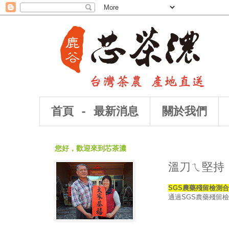
首頁 - 最新消息
關於我們
您好，歡迎來到芯茶濃
溫刀ㄟ堅持
SGS農藥殘留檢測
通過SGS農藥殘留