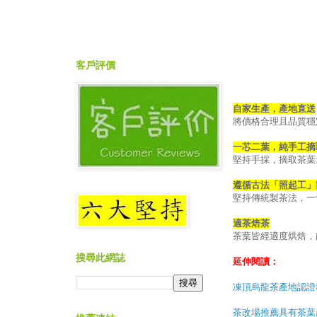
客戶評價
自家生產，產地直送
將價格合理且品質穩
一芯二葉，純手工摘
堅持手採，摘取茶葉
遵循古法「照起工」
堅持傳統製茶法，一
適茶焙茶
茶葉皆經適度烘焙，
搜尋此網誌
延伸閱讀：
凍頂烏龍茶產地認證
茶改場推薦具有茶葉