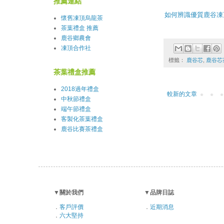
推薦連結
如何辨識優質鹿谷凍
懷舊凍頂烏龍茶
茶葉禮盒 推薦
鹿谷鄉農會
凍頂合作社
標籤：
鹿谷芯
,
鹿谷芯
茶葉禮盒推薦
2018過年禮盒
較新的文章
中秋節禮盒
端午節禮盒
客製化茶葉禮盒
鹿谷比賽茶禮盒
▼
關於我們
▼
品牌日誌
．
客戶評價
．
近期消息
．
六大堅持