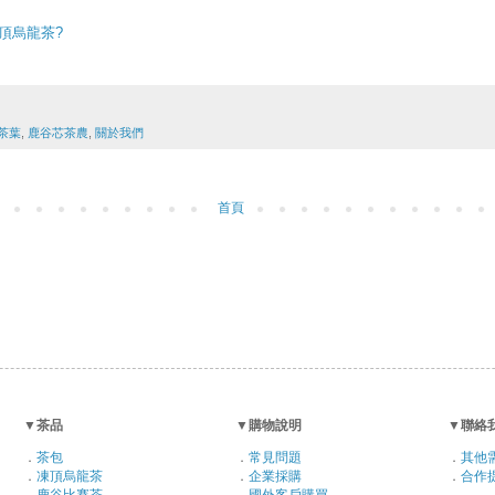
頂烏龍茶?
茶葉
,
鹿谷芯茶農
,
關於我們
首頁
▼
茶品
▼
購物說明
▼
聯絡
．
茶包
．
常見問題
．
其他
．
凍頂烏龍茶
．
企業採購
．
合作