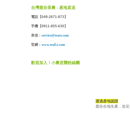
台灣鹿谷茶農 - 產地直送
電話【049-2671-873】
手機【0911-855-630】
來信：
service@teaez.com
官網：
www.teaEz.com
歡迎加入！小農逆襲粉絲團
通過產地認證
鹿谷在地生產，並呈