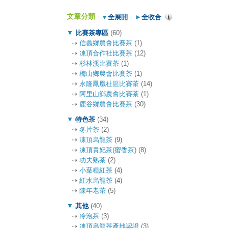
文章分類
▼
全展開
►
全收合
▼
比賽茶專區
(60)
⇢
信義鄉農會比賽茶
(1)
⇢
凍頂合作社比賽茶
(12)
⇢
杉林溪比賽茶
(1)
⇢
梅山鄉農會比賽茶
(1)
⇢
永隆鳳凰社區比賽茶
(14)
⇢
阿里山鄉農會比賽茶
(1)
⇢
鹿谷鄉農會比賽茶
(30)
▼
特色茶
(34)
⇢
冬片茶
(2)
⇢
凍頂烏龍茶
(9)
⇢
凍頂貴妃茶(蜜香茶)
(8)
⇢
功夫熟茶
(2)
⇢
小葉種紅茶
(4)
⇢
紅水烏龍茶
(4)
⇢
陳年老茶
(5)
▼
其他
(40)
⇢
冷泡茶
(3)
⇢
凍頂烏龍茶產地認證
(3)