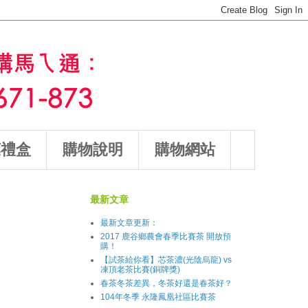
葉禮盒
購物說明
購物網站
最新文章
最新文章更新：
2017 鹿谷鄉農會春季比賽茶 開放預
購！
【試茶給你看】芯茶濃(光陰烏龍) vs
凍頂老茶比賽(銅牌獎)
春茶冬茶差異，冬茶好還是春茶好？
104年冬季 永隆鳳凰社區比賽茶