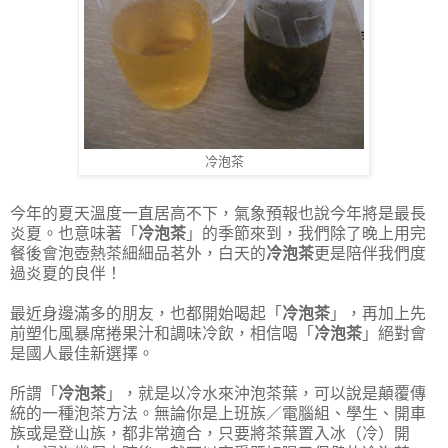
冷泡茶
今年的夏天溫度一直居高不下，氣象預報也說今年將是最長
炎夏。也意味著「
冷泡茶
」的季節來到，我們除了晚上用完
餐後會泡壺熱茶細細品茗外，白天的
冷泡茶
更是陪伴我們度
過炎夏的良伴！
最近身邊滿多的朋友，也都開始喝起「
冷泡茶
」，再加上先
前塑化風暴席捲果汁和調味冷飲，相信喝「
冷泡茶
」絕對會
是國人最佳新選擇。
所謂「
冷泡茶
」，就是以冷水來沖泡茶葉，可以說是顛覆傳
統的一種泡茶方法。無論你是上班族／電腦組、學生、開車
族或是登山族，都非常適合，只要將茶葉置入冰（冷）開